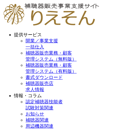
提供サービス
開業／事業支援
一括仕入
補聴器販売業務・顧客
管理システム（無料版）
補聴器販売業務・顧客
管理システム（有料版）
書式ダウンロード
補聴器販売店
求人情報
情報・コラム
認定補聴器技能者
試験対策関連
お知らせ
補聴器関連
周辺機器関連