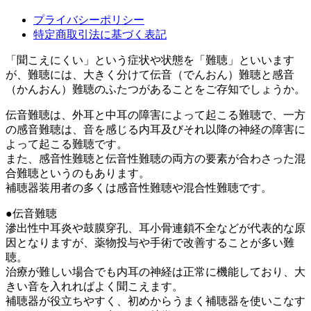
プライバシーポリシー
特定商取引法に基づく表記
「聞こえにくい」という症状や状態を「難聴」といいます
が、難聴には、大きく分けて伝音（でんおん）難聴と感音
（かんおん）難聴のふたつがあることをご存知でしょうか。
伝音難聴は、外耳と中耳の障害によって起こる難聴で、一方
の感音難聴は、音を感じる内耳及びそれ以降の神経の障害に
よって起こる難聴です。
また、感音性難聴と伝音性難聴の両方の要素が合わさった混
合難聴というのもあります。
補聴器装用者の多くは感音性難聴や混合性難聴です。
●伝音難聴
滲出性中耳炎や鼓膜穿孔、耳小骨連鎖不全などが代表的な原
因となりますが、薬物投与や手術で改善することが多い難
聴。
治療が難しい場合でも内耳の神経は正常に機能しており、大
きい音を入れればよく聞こえます。
補聴器が役立ちやすく、初めからうまく補聴器を使いこなす