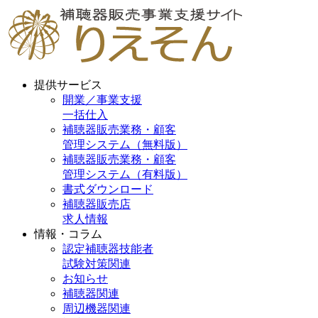
提供サービス
開業／事業支援
一括仕入
補聴器販売業務・顧客
管理システム（無料版）
補聴器販売業務・顧客
管理システム（有料版）
書式ダウンロード
補聴器販売店
求人情報
情報・コラム
認定補聴器技能者
試験対策関連
お知らせ
補聴器関連
周辺機器関連