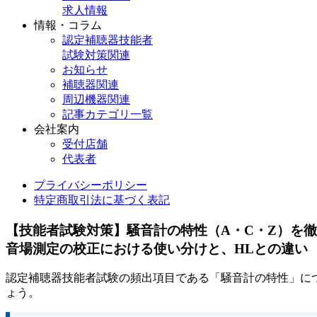
求人情報
情報・コラム
認定補聴器技能者
試験対策関連
お知らせ
補聴器関連
周辺機器関連
記事カテゴリ一覧
会社案内
受付店舗
代表者
プライバシーポリシー
特定商取引法に基づく表記
【技能者試験対策】騒音計の特性（A・C・Z）を
音場測定の校正における使い分けと、HLとの違い
認定補聴器技能者試験の頻出項目である「騒音計の特性」に
ょう。