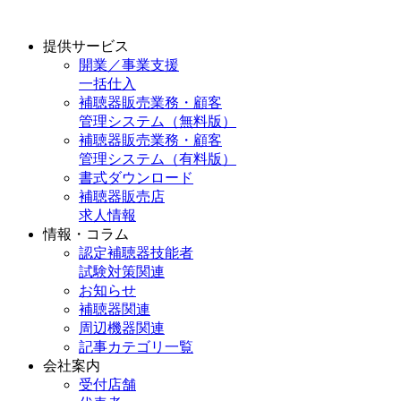
提供サービス
開業／事業支援
一括仕入
補聴器販売業務・顧客
管理システム（無料版）
補聴器販売業務・顧客
管理システム（有料版）
書式ダウンロード
補聴器販売店
求人情報
情報・コラム
認定補聴器技能者
試験対策関連
お知らせ
補聴器関連
周辺機器関連
記事カテゴリ一覧
会社案内
受付店舗