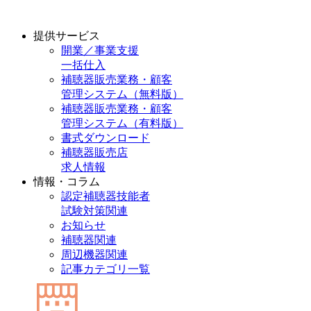
提供サービス
開業／事業支援
一括仕入
補聴器販売業務・顧客
管理システム（無料版）
補聴器販売業務・顧客
管理システム（有料版）
書式ダウンロード
補聴器販売店
求人情報
情報・コラム
認定補聴器技能者
試験対策関連
お知らせ
補聴器関連
周辺機器関連
記事カテゴリ一覧