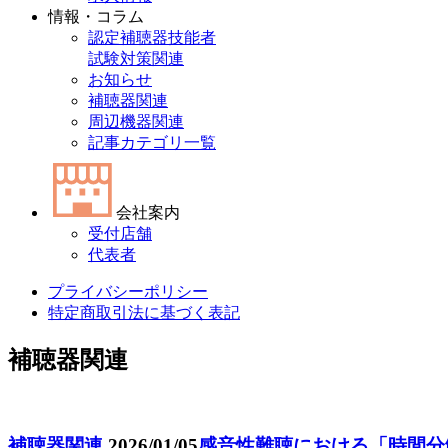
情報・コラム
認定補聴器技能者
試験対策関連
お知らせ
補聴器関連
周辺機器関連
記事カテゴリ一覧
会社案内
受付店舗
代表者
プライバシーポリシー
特定商取引法に基づく表記
補聴器関連
補聴器関連
2026/01/05
感音性難聴における「時間分