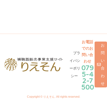
お電話
お
でのお
プラ
問
問い合
イバシ
い
わせ
079
ーポリ
合
5-4
シー
わ
2-7
せ
500
Copyright © りえそん .All rights reserved.