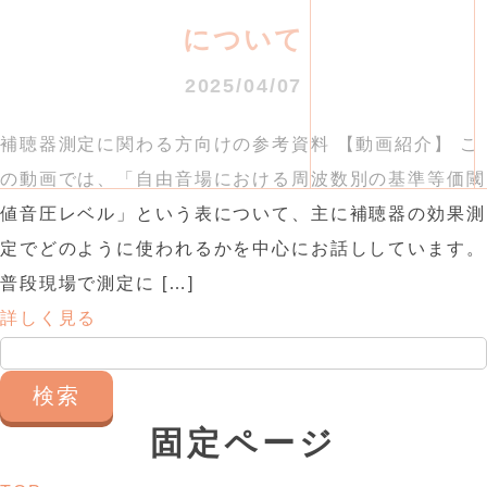
について
2025/04/07
補聴器測定に関わる方向けの参考資料 【動画紹介】 こ
の動画では、「自由音場における周波数別の基準等価閾
値音圧レベル」という表について、主に補聴器の効果測
定でどのように使われるかを中心にお話ししています。
普段現場で測定に […]
詳しく見る
検
索:
固定ページ