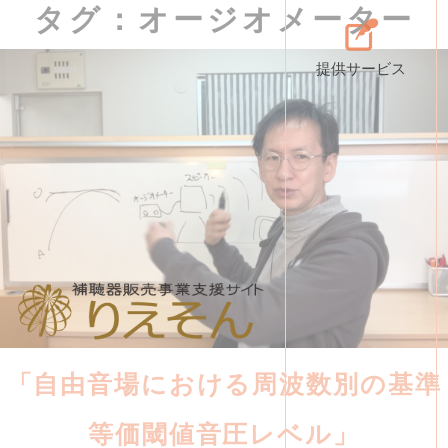
タグ：オージオメーター
提供サービス
「自由音場における周波数別の基準
等価閾値音圧レベル」