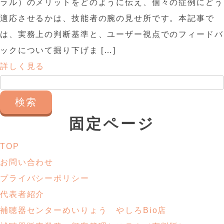
ラル）のメリットをどのように伝え、個々の症例にどう
適応させるかは、技能者の腕の見せ所です。本記事で
は、実務上の判断基準と、ユーザー視点でのフィードバ
ックについて掘り下げま […]
詳しく見る
検
索:
固定ページ
TOP
お問い合わせ
プライバシーポリシー
代表者紹介
補聴器センターめいりょう やしろBio店