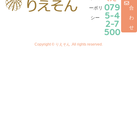
079
ーポリ
合
5-4
シー
わ
2-7
せ
500
Copyright © りえそん .All rights reserved.