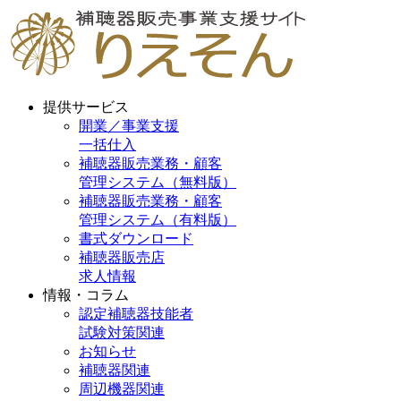
提供サービス
開業／事業支援
一括仕入
補聴器販売業務・顧客
管理システム（無料版）
補聴器販売業務・顧客
管理システム（有料版）
書式ダウンロード
補聴器販売店
求人情報
情報・コラム
認定補聴器技能者
試験対策関連
お知らせ
補聴器関連
周辺機器関連