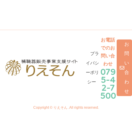
お電話
お
でのお
プラ
問
問い合
イバシ
い
わせ
079
ーポリ
合
5-4
シー
わ
2-7
せ
500
Copyright © りえそん .All rights reserved.