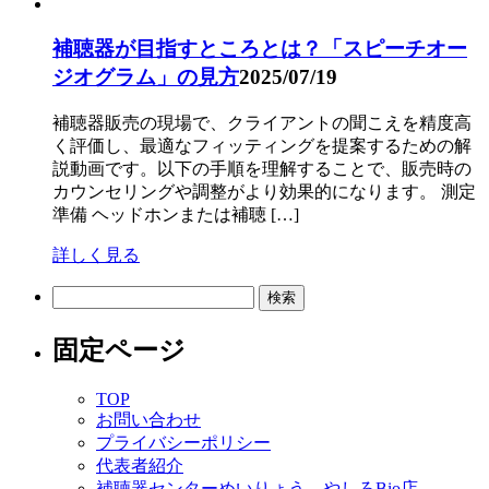
補聴器が目指すところとは？「スピーチオー
ジオグラム」の見方
2025/07/19
補聴器販売の現場で、クライアントの聞こえを精度高
く評価し、最適なフィッティングを提案するための解
説動画です。以下の手順を理解することで、販売時の
カウンセリングや調整がより効果的になります。 測定
準備 ヘッドホンまたは補聴 […]
詳しく見る
検
索:
固定ページ
TOP
お問い合わせ
プライバシーポリシー
代表者紹介
補聴器センターめいりょう やしろBio店