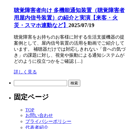
聴覚障害者向け 多機能通知装置（聴覚障害者
用屋内信号装置）の紹介と実演【来客・火
災・スマホ連動など】
2025/07/19
聴覚障害をお持ちのお客様に対する生活支援機器の提
案例として、屋内信号装置の活用を動画でご紹介して
います。 補聴器だけでは対応しきれない「音への気づ
き」の課題に対し、視覚や振動による通知システムが
どのように役立つかをご確認 […]
詳しく見る
検
索:
固定ページ
TOP
お問い合わせ
プライバシーポリシー
代表者紹介