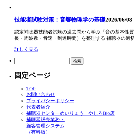
技能者試験対策：音響物理学の基礎
2026/06/08
認定補聴器技能者試験の過去問から学ぶ「音の基本性質
長・周波数・音速・到達時間）を整理する 補聴器の適切な
詳しく見る
検
索:
固定ページ
TOP
お問い合わせ
プライバシーポリシー
代表者紹介
補聴器センターめいりょう やしろBio店
補聴器販売業務・
顧客管理システム
（有料版）