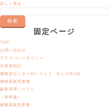
詳しく見る
検
索:
固定ページ
TOP
お問い合わせ
プライバシーポリシー
代表者紹介
補聴器センターめいりょう やしろBio店
補聴器販売業務・
顧客管理システム
（有料版）
補聴器販売業務・