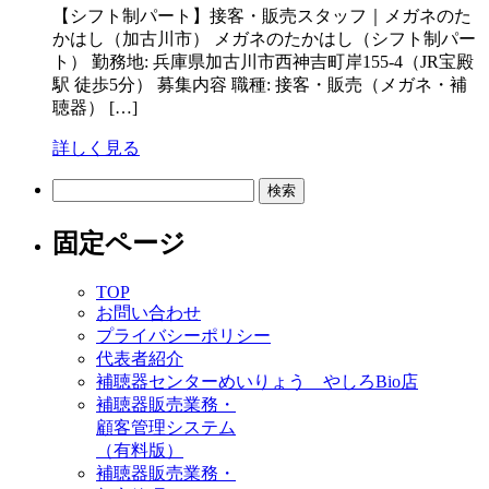
【シフト制パート】接客・販売スタッフ｜メガネのた
かはし（加古川市） メガネのたかはし（シフト制パー
ト） 勤務地: 兵庫県加古川市西神吉町岸155-4（JR宝殿
駅 徒歩5分） 募集内容 職種: 接客・販売（メガネ・補
聴器） […]
詳しく見る
検
索:
固定ページ
TOP
お問い合わせ
プライバシーポリシー
代表者紹介
補聴器センターめいりょう やしろBio店
補聴器販売業務・
顧客管理システム
（有料版）
補聴器販売業務・